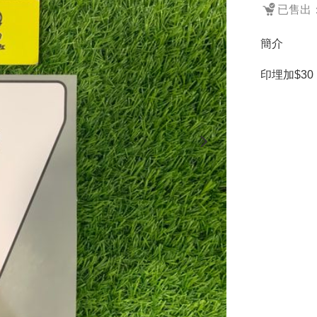
已售出：
簡介
印埋加$30