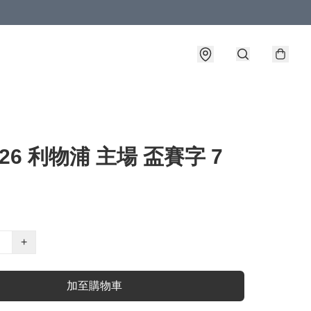
5-26 利物浦 主場 盃賽字 7
+
加至購物車