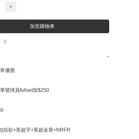
+
加至購物車
 0
−
章優惠

球員fullset加$250



et包括衫+英超字+英超金章+NRFR
