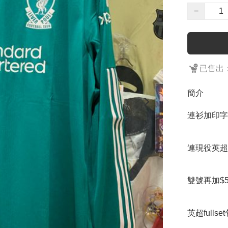
−
已售出：
簡介
連衫加印字
連現役英超單號
雙號再加$50
英超fulls