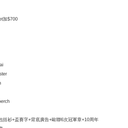
t加$700

i

ter



erch

set包括衫+盃賽字+背底廣告+歐聯6次冠軍章+10周年