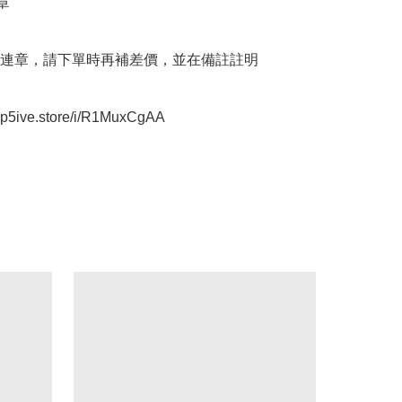
章

連章，請下單時再補差價，並在備註註明

oop5ive.store/i/R1MuxCgAA