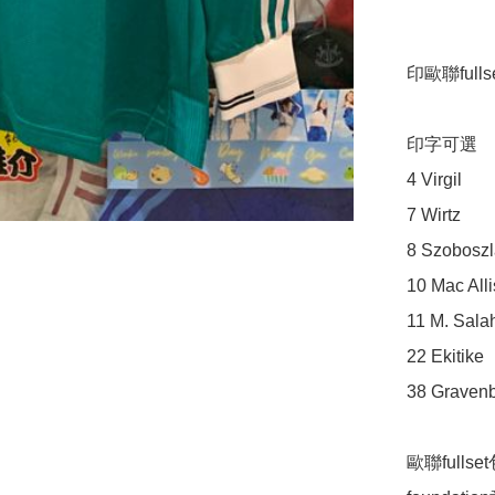
印歐聯fullse
印字可選

4 Virgil

7 Wirtz

8 Szoboszla
10 Mac Allis
11 M. Salah
22 Ekitike

38 Gravenb
歐聯full