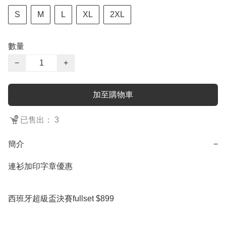
S
M
L
XL
2XL
數量
−
+
加至購物車
已售出： 3
簡介
−
連衫加印字章優惠

西班牙超級盃決賽fullset $899
