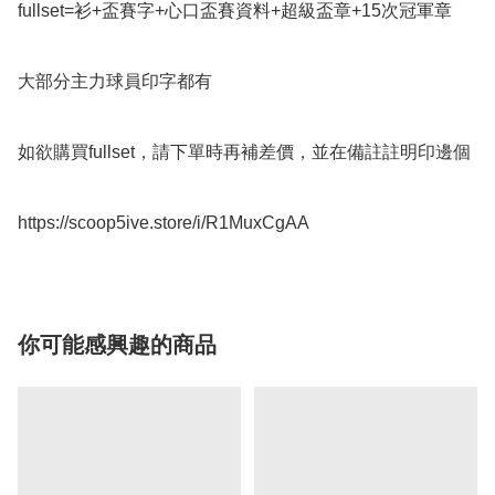
fullset=衫+盃賽字+心口盃賽資料+超級盃章+15次冠軍章

大部分主力球員印字都有

如欲購買fullset，請下單時再補差價，並在備註註明印邊個

https://scoop5ive.store/i/R1MuxCgAA
你可能感興趣的商品