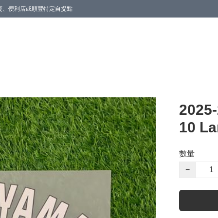
商廈、便利店或順豐特定自提點
202
10 L
數量
−