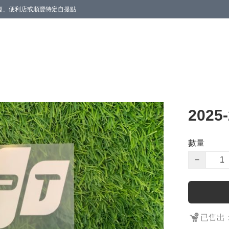
商廈、便利店或順豐特定自提點
202
數量
−
已售出：