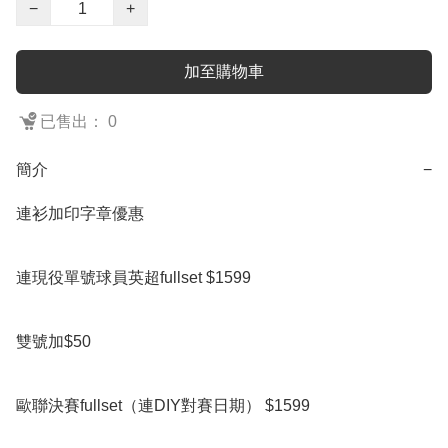
−
+
加至購物車
已售出： 0
簡介
−
連衫加印字章優惠

連現役單號球員英超fullset $1599

雙號加$50

歐聯決賽fullset（連DIY對賽日期） $1599
