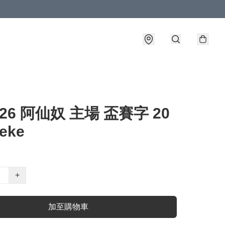
-26 阿仙奴 主場 盃賽字 20
eke
+
加至購物車