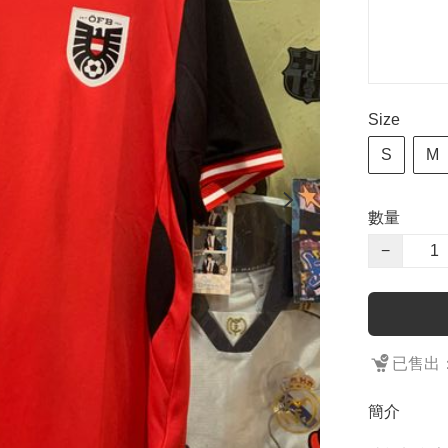
Size
S
M
數量
−
已售出：
簡介