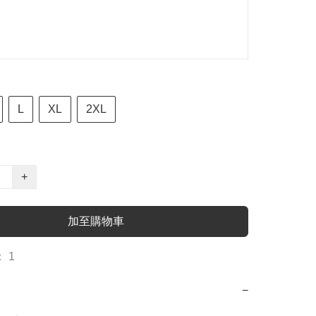
L
XL
2XL
+
加至購物車
 1
−