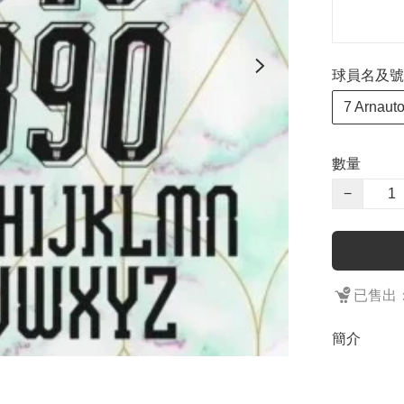
球員名及號
7 Arnauto
數量
−
已售出：
簡介