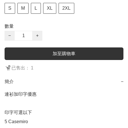
S
M
L
XL
2XL
數量
−
+
加至購物車
已售出： 1
簡介
−
連衫加印字優惠

印字可選以下

5 Casemiro
