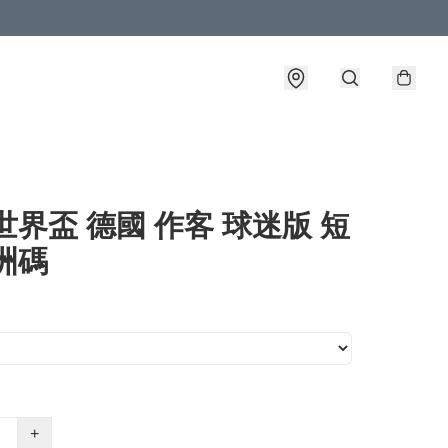
6世界盃 德國 作客 球迷版 短
洲碼
+