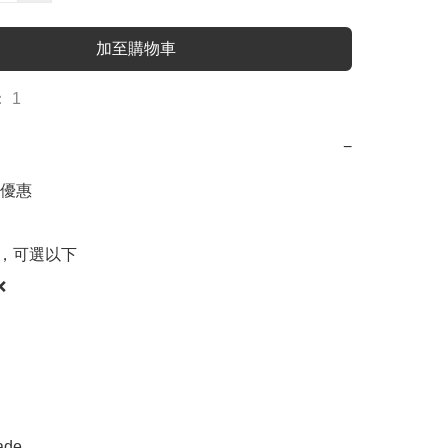
加至購物車
 1
−
優惠

0，可選以下



de
