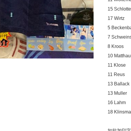
15 Schlotte
17 Wirtz

5 Beckenba
7 Schweinst
8 Kroos

10 Matthaus
11 Klose

11 Reus

13 Ballack

13 Muller

16 Lahm

18 Klinsma
如欲加印字