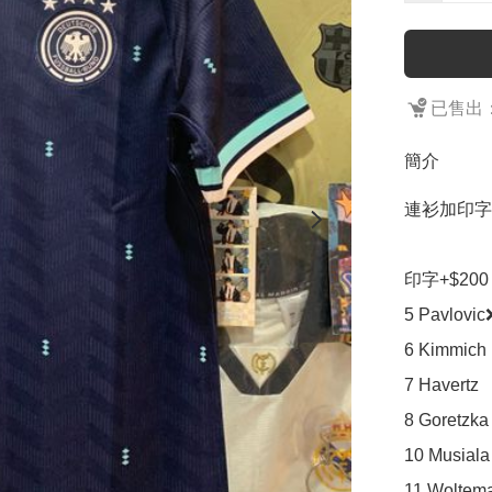
已售出：
簡介
連衫加印字
印字+$20
5 Pavlovic❌
6 Kimmich

7 Havertz

8 Goretzka

10 Musiala

11 Woltema