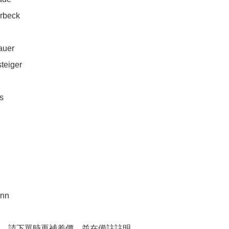
rbeck

uer

eiger



nn

，請下單時再補差價，並在備註註明
