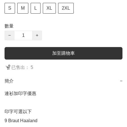
S
M
L
XL
2XL
數量
−
+
加至購物車
已售出： 5
簡介
−
連衫加印字優惠

印字可選以下

9 Braut Haaland
