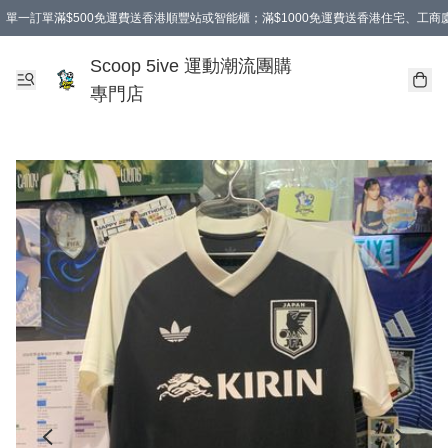
單一訂單滿$500免運費送香港順豐站或智能櫃；滿$1000免運費送香港住宅、工
Scoop 5ive 運動潮流團購
專門店