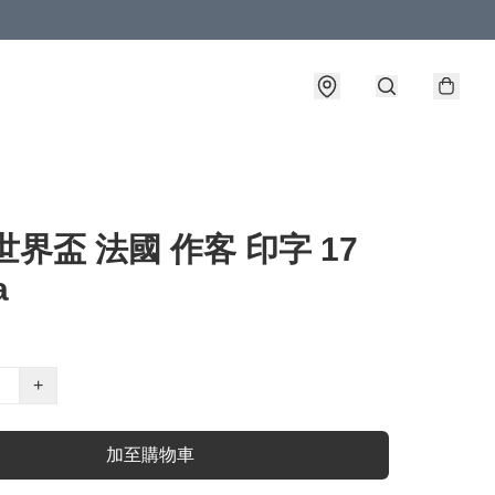
6世界盃 法國 作客 印字 17
a
+
加至購物車