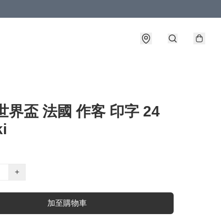
6世界盃 法國 作客 印字 24
i
+
加至購物車