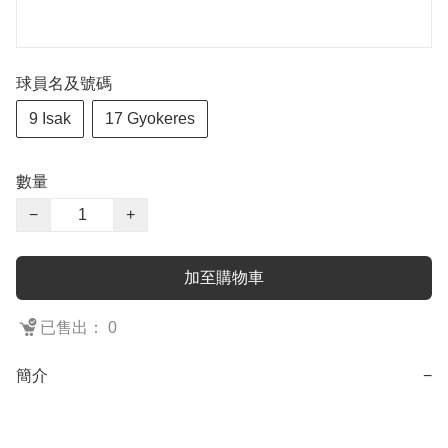
球員名及號碼
9 Isak
17 Gyokeres
數量
−
+
加至購物車
已售出： 0
簡介
−