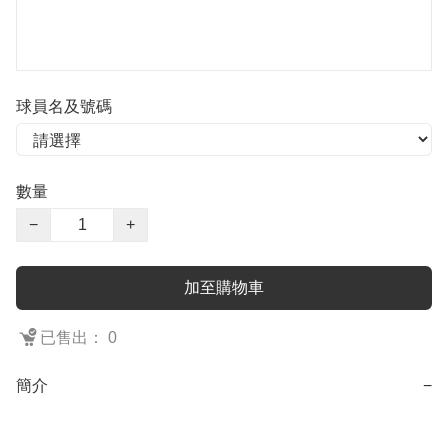
球員名及號碼
數量
−
+
加至購物車
已售出： 0
簡介
−