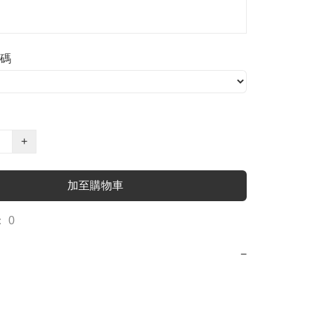
碼
+
加至購物車
 0
−