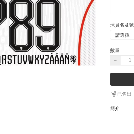
球員名及號
數量
−
已售出：
簡介