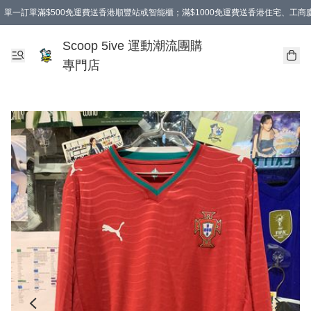
單一訂單滿$500免運費送香港順豐站或智能櫃；滿$1000免運費送香港住宅、工
Scoop 5ive 運動潮流團購
專門店