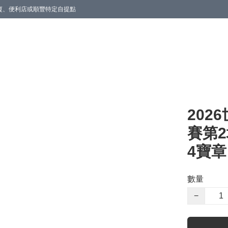
商廈、便利店或順豐特定自提點
202
賽第
4寶章
數量
−