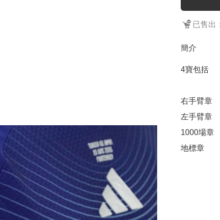
已售出：
簡介
4寶包括

右手臂章

左手臂章

1000場章

地標章