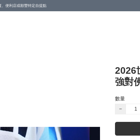
商廈、便利店或順豐特定自提點
202
強對佛
數量
−