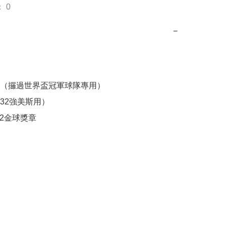
 0
−
（攞過世界盃冠軍球隊專用）

32強美斯用）

22金球獎章
