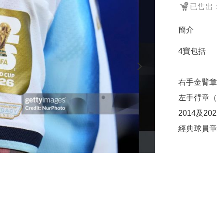
已售出：
簡介
4寶包括

右手金臂章
左手臂章（
2014及20
經典球員章