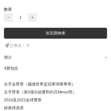
數量
−
+
加至購物車
已售出： 0
簡介
−
4寶包括

右手金臂章（攞過世界盃冠軍球隊專用）

左手臂章（第3場分組賽對約旦Messi用）

2014及2022金球獎章

經典球員章