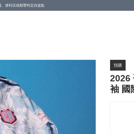
商廈、便利店或順豐特定自提點
預購
202
袖 國