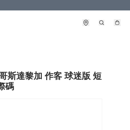
6 哥斯達黎加 作客 球迷版 短
際碼