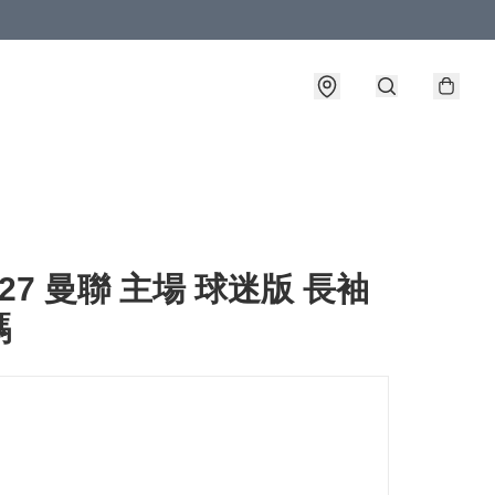
6-27 曼聯 主場 球迷版 長袖
碼