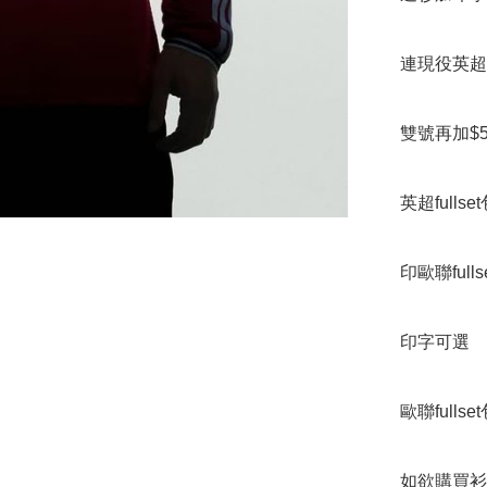
連現役英超單號
雙號再加$50
英超fulls
印歐聯fullse
印字可選

歐聯fulls
如欲購買衫