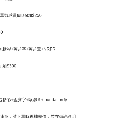
球員fullset加$250



et包括衫+英超字+英超章+NRFR

t加$300

et包括衫+盃賽字+歐聯章+foundation章

連章，請下單時再補差價，並在備註註明
