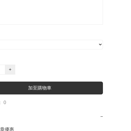
+
加至購物車
 0
−
章優惠
