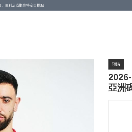
商廈、便利店或順豐特定自提點
預購
202
亞洲