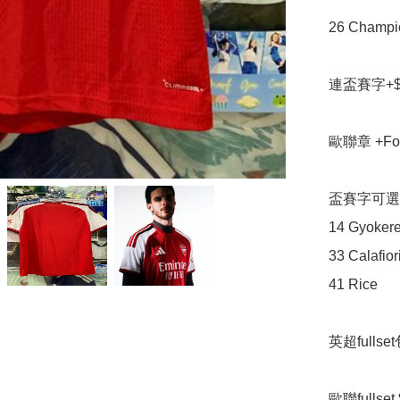
26 Champ
連盃賽字+$2
歐聯章 +Foun
盃賽字可選

14 Gyokere
33 Calafiori
41 Rice

英超fulls
歐聯fullset 