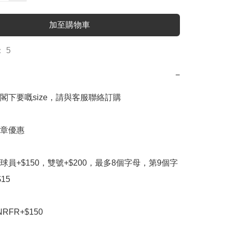
加至購物車
 5
−
閣下要嘅size，請與客服聯絡訂購

章優惠

球員+$150，雙號+$200，最多8個字母，第9個字
5

FR+$150
