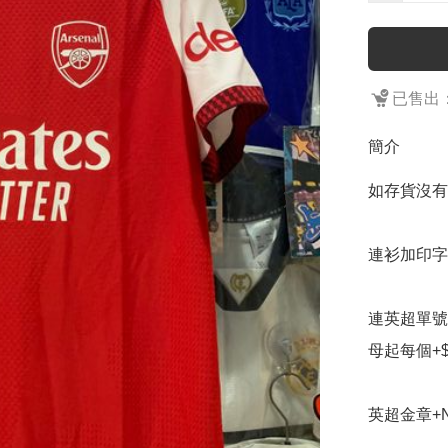
已售出：
簡介
如存貨沒有
連衫加印字
連英超單號
母起每個+$1
英超金章+NR