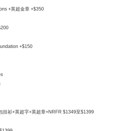
ions +英超金章 +$350

00

dation +$150

s



et包括衫+英超字+英超章+NRFR $1349至$1399

$1399
