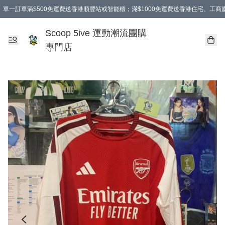
單一訂單滿$500免運費送香港順豐站或智能櫃；滿$1000免運費送香港住宅、工
Scoop 5ive 運動潮流團購
專門店