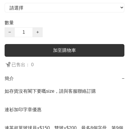
數量
−
+
加至購物車
已售出： 0
簡介
−
如存貨沒有閣下要嘅size，請與客服聯絡訂購

連衫加印字章優惠

連英超單號球員+$150，雙號+$200，最多8個字母，第9個