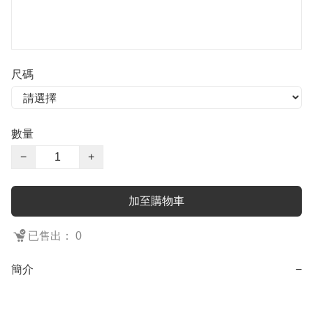
尺碼
數量
−
+
加至購物車
已售出： 0
簡介
−