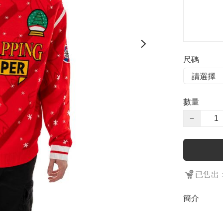
尺碼
數量
−
已售出：
簡介