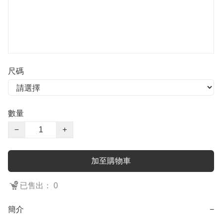
尺碼
數量
−
+
加至購物車
已售出： 0
簡介
−