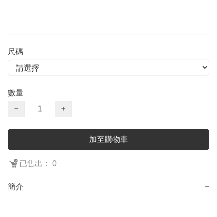
尺碼
數量
−
+
加至購物車
已售出： 0
簡介
−