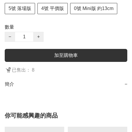
5號 落場版
4號 平價版
0號 Mini版 約13cm
數量
−
+
加至購物車
已售出： 8
簡介
−
你可能感興趣的商品