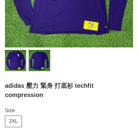
adidas 壓力 緊身 打底衫 techfit
compression
Size
2XL